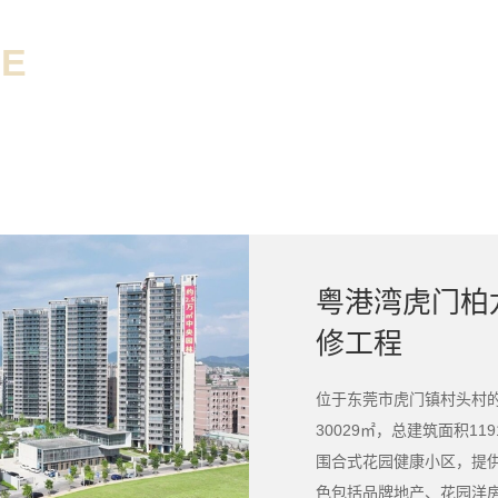
SE
粤港湾虎门柏
修工程
位于东莞市虎门镇村头村‌
30029㎡，总建筑面积11
围合式花园健康小区，‌提供了
色包括品牌地产、‌花园洋房