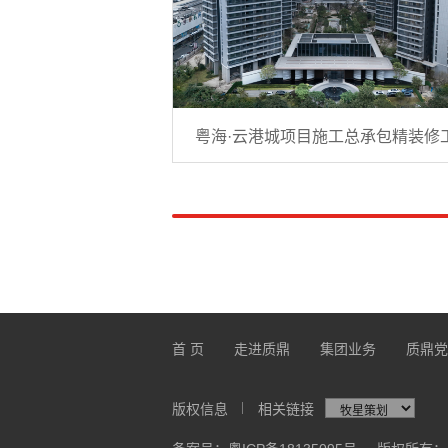
粤海·云港城项目施工总承包精装修
首 页
走进质鼎
集团业务
质鼎党
版权信息
相关链接