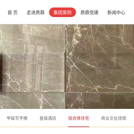
首 页
走进质鼎
集团案例
质鼎党建
新闻中心
甲级写字楼
星级酒店
综合体住宅
商业文化场馆