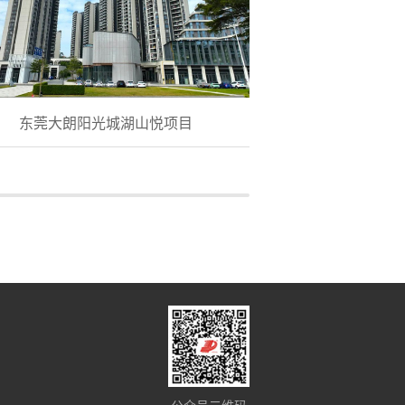
东莞大朗阳光城湖山悦项目
粤港湾虎门柏龙